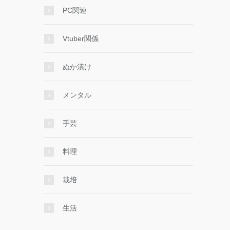
PC関連
Vtuber関係
ぬか漬け
メンタル
手芸
料理
栽培
生活