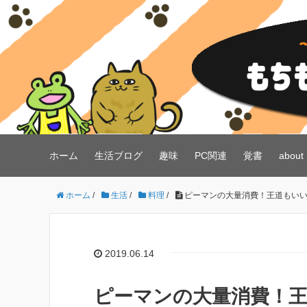
ホーム
生活ブログ
趣味
PC関連
覚書
about
ホーム
/
生活
/
料理
/
ピーマンの大量消費！王道もいい
2019.06.14
ピーマンの大量消費！