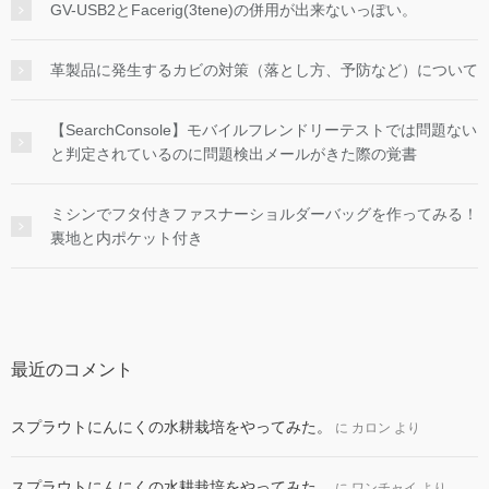
GV-USB2とFacerig(3tene)の併用が出来ないっぽい。
革製品に発生するカビの対策（落とし方、予防など）について
【SearchConsole】モバイルフレンドリーテストでは問題ない
と判定されているのに問題検出メールがきた際の覚書
ミシンでフタ付きファスナーショルダーバッグを作ってみる！
裏地と内ポケット付き
最近のコメント
スプラウトにんにくの水耕栽培をやってみた。
に
カロン
より
スプラウトにんにくの水耕栽培をやってみた。
に
ワンチャイ
より